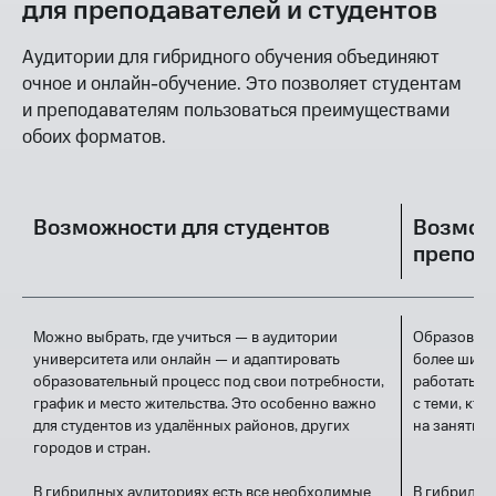
для преподавателей и студентов
Аудитории для гибридного обучения объединяют
очное и онлайн-обучение. Это позволяет студентам
и преподавателям пользоваться преимуществами
обоих форматов.
Возможности для студентов
Возмож
препод
Можно выбрать, где учиться — в аудитории
Образовате
университета или онлайн — и адаптировать
более широ
образовательный процесс под свои потребности,
работать с 
график и место жительства. Это особенно важно
с теми, кто
для студентов из удалённых районов, других
на занятиях
городов и стран.
В гибридных аудиториях есть все необходимые
В гибридны