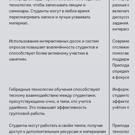
технологии, чтобы записывать лекции и
разные мет
семинары. Студенты могут в любое время
включать п
пересматривать записи и лучше усваивать
дискуссии 
материал.
задания. Та
интересным
Использование интерактивных досок и систем
Современны
опросов повышает вовлечённость студентов и
отслеживан
способствует более активному участию в
помогают н
занятиях.
поддержива
Преподават
определённ
в фокусе к
Гибридные технологии обучения способствуют
Информация
тесному взаимодействию между студентами,
студентов 
присутствующими очно, и теми, кто учится
эффективно
удалённо. Это повышает эффективность
учётом пот
групповой работы.
Студенты могут работать в своём темпе, получая
Преподават
доступ к дополнительным ресурсам и материалам
технологий