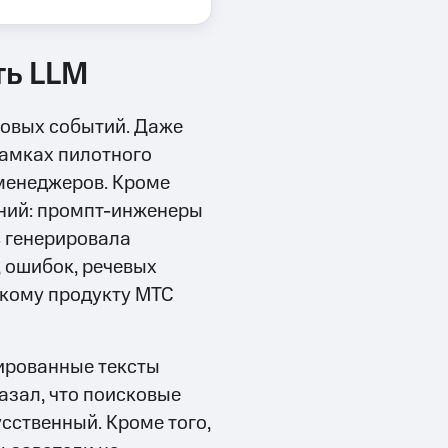
ть LLM
новых событий. Даже
рамках пилотного
-менеджеров. Кроме
аний: промпт-инженеры
ь генерировала
 ошибок, речевых
скому продукту МТС
рированные тексты
казал, что поисковые
сственный. Кроме того,