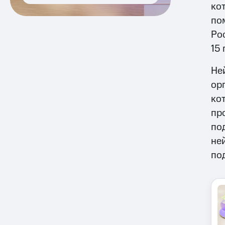
ко
по
Ро
15 
Не
ор
ко
про
по
не
по