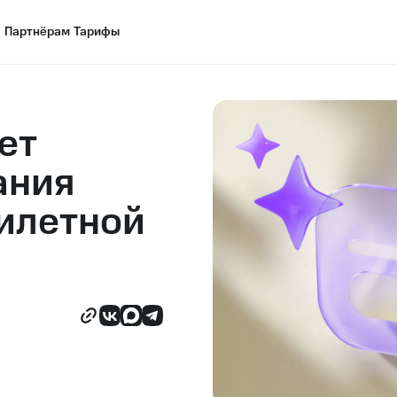
Партнёрам
Партнёрам
Тарифы
Тарифы
ет
ания
илетной