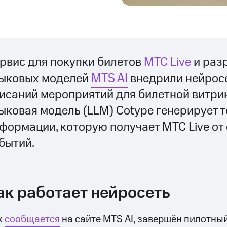
рвис для покупки билетов
МТС Live
и раз
ыковых моделей
MTS AI
внедрили нейросе
исаний мероприятий для билетной витри
ыковая модель (LLM) Cotype генерирует т
формации, которую получает МТС Live от
бытий.
ак работает нейросеть
к
сообщается
на сайте MTS AI, завершён пилотный