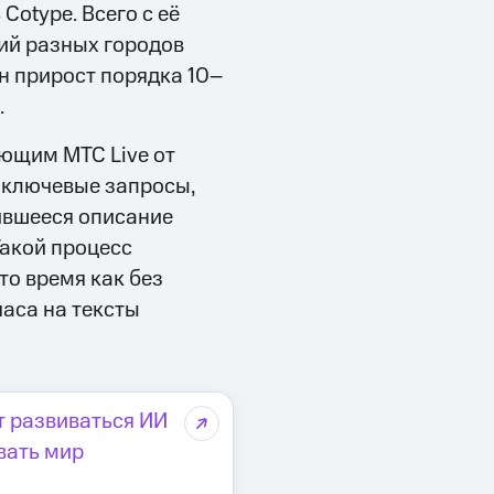
otype. Всего с её
ий разных городов
н прирост порядка 10–
.
ающим МТС Live от
е ключевые запросы,
ившееся описание
Такой процесс
то время как без
часа на тексты
т развиваться ИИ
вать мир