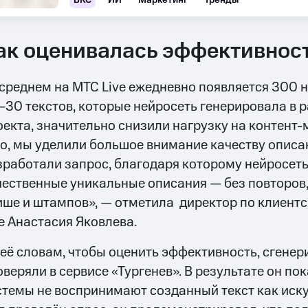
ВКС
ИИ
Маркетинг
Тренды
ак оценивалась эффективнос
 среднем на МТС Live ежедневно появляется 300 
–30 текстов, которые нейросеть генерировала в 
оекта, значительно снизили нагрузку на контент
го, мы уделили большое внимание качеству опис
зработали запрос, благодаря которому нейросет
чественные уникальные описания — без повторов,
ише и штампов», — отметила директор по клиент
ve Анастасия Яковлева.
 её словам, чтобы оценить эффективность, сгене
оверяли в сервисе «Тургенев». В результате он по
стемы не воспринимают созданный текст как иску