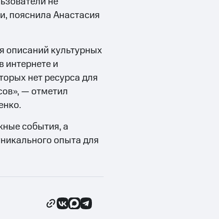
льзователи не
и, пояснила Анастасия
ия описаний культурных
 интернете и
торых нет ресурса для
сов», — отметил
енко.
жные события, а
уникального опыта для