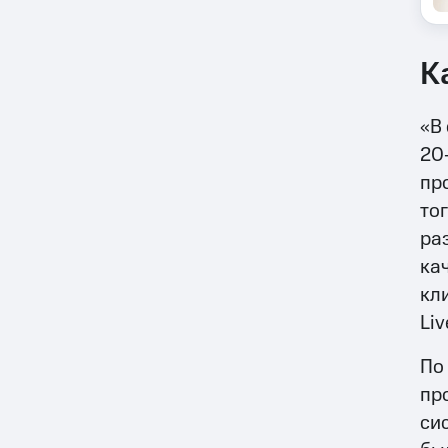
К
«В
20
пр
то
ра
ка
кл
Li
По
пр
си