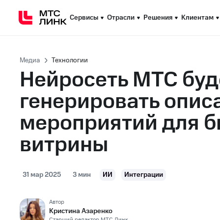
Сервисы
Сервисы
Отрасли
Отрасли
Решения
Решения
Клиентам
Клиентам
Медиа
Технологии
Нейросеть МТС буд
генерировать опис
мероприятий для б
витрины
31 мар 2025
3 мин
ИИ
Интеграции
Автор
Кристина Азаренко
Старший редактор МТС Линк