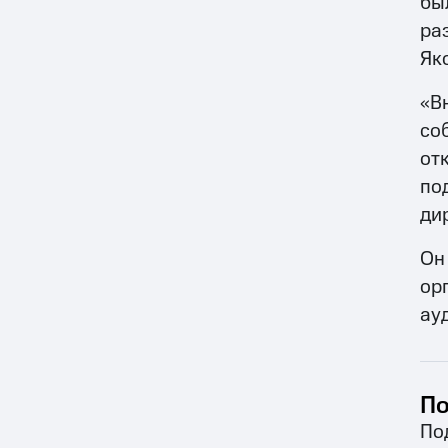
бы
ра
Як
«В
со
от
по
ди
Он
ор
ау
По
По