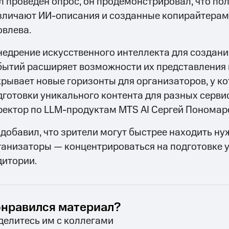
л проведён опрос, он продемонстрировал, что по
зличают ИИ-описания и созданные копирайтерам
овлева.
недрение искусственного интеллекта для создан
бытий расширяет возможности их представления в
крывает новые горизонты для организаторов, у ко
дготовки уникального контента для разных серви
ректор по LLM-продуктам MTS AI Сергей Пономар
 добавил, что зрители могут быстрее находить ну
ганизаторы — концентрироваться на подготовке 
дитории.
нравился материал?
делитесь им с коллегами