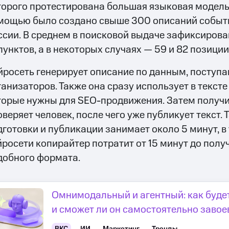
торого протестирована большая языковая модель C
мощью было создано свыше 300 описаний событ
ссии. В среднем в поисковой выдаче зафиксирова
пунктов, а в некоторых случаях — 59 и 82 позиции
йросеть генерирует описание по данным, поступ
ганизаторов. Также она сразу использует в текст
торые нужны для SEO-продвижения. Затем получ
веряет человек, после чего уже публикует текст. 
дготовки и публикации занимает около 5 минут, в 
йросети копирайтер потратит от 15 минут до полу
добного формата.
Омнимодальный и агентный: как буде
и сможет ли он самостоятельно завое