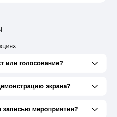
ы
кциях
ст или голосование?
демонстрацию экрана?
я записью мероприятия?