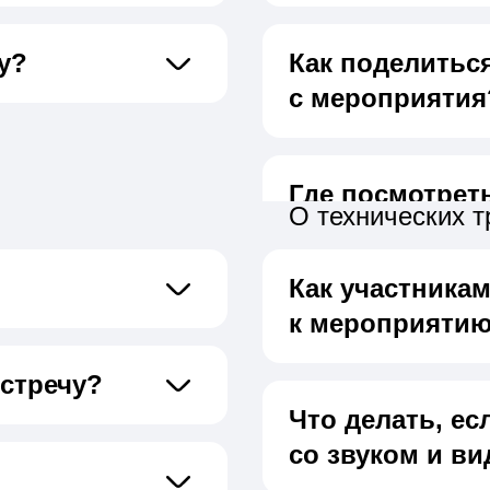
у?
Как поделитьс
с мероприятия
Где посмотрет
О технических 
Как участника
к мероприяти
встречу?
Что делать, е
со звуком и ви