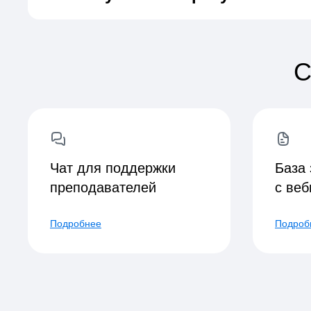
С
Чат для поддержки
База 
преподавателей
с ве
Подробнее
Подроб