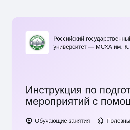
Для чего
Как проходят
Российский государственны
университет — МСХА им. К.
Количество участников
Количество спикеров
Инструкция по подго
мероприятий с помо
Выход в эфир без одобрения
Советы организаторам
Обучающие занятия
Полезны