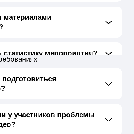
я материалами
?
ь статистику мероприятия?
требованиях
м подготовиться
ю?
сли у участников проблемы
део?