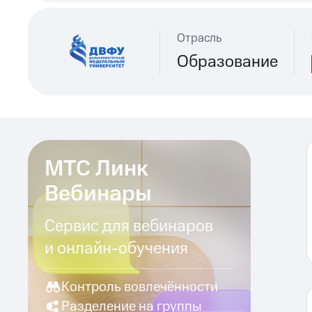
Отрасль
Образование
МТС Линк
Вебинары
Сервис для вебинаров
и онлайн-обучения
Контроль вовлечённости
Разделение на группы