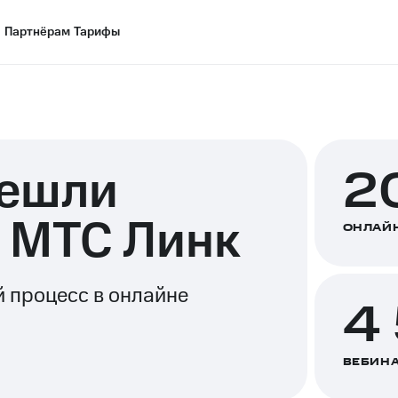
Партнёрам
Партнёрам
Тарифы
Тарифы
решли
2
а МТС Линк
ОНЛАЙ
 процесс в онлайне
4
ВЕБИНА