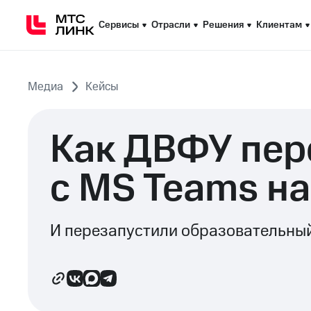
Сервисы
Сервисы
Отрасли
Отрасли
Решения
Решения
Клиентам
Клиентам
Медиа
Кейсы
Как ДВФУ пе
с MS Teams н
И перезапустили образовательный