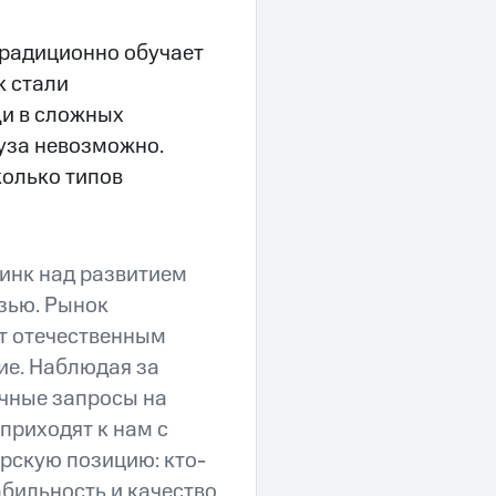
радиционно обучает
к стали
и в сложных
вуза невозможно.
колько типов
инк над развитием
зью. Рынок
т отечественным
ие. Наблюдая за
чные запросы на
приходят к нам с
рскую позицию: кто-
абильность и качество