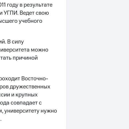
11 году в результате
 и УГПИ. Ведет свою
ысшего учебного
й. В силу
ниверситета можно
стать причиной
роходит Восточно-
еров дружественных
ссии и крупных
ода совпадает с
м, университету нужно
.