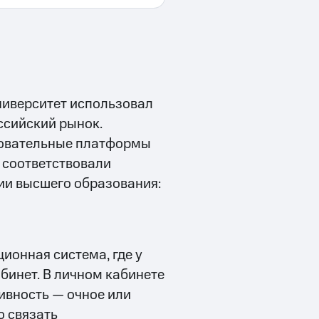
ниверситет использовал
оссийский рынок.
зовательные платформы
 соответствовали
ии высшего образования:
ионная система, где у
бинет. В личном кабинете
ивность — очное или
о связать