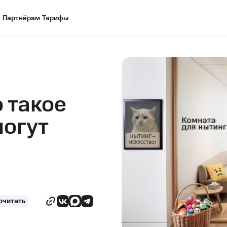
Партнёрам
Партнёрам
Тарифы
Тарифы
о такое
могут
очитать