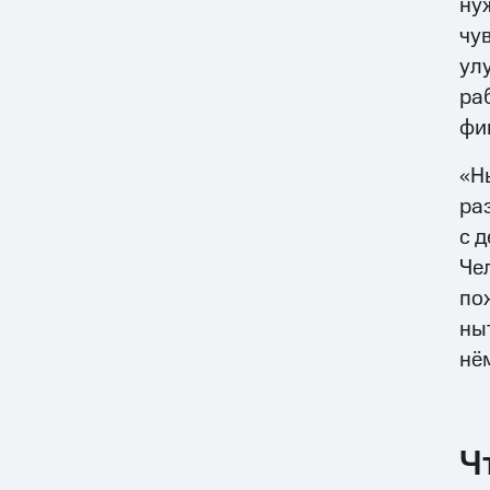
ну
чу
ул
ра
фи
«Н
ра
с д
Че
по
ны
нё
Ч