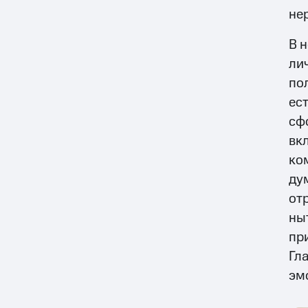
не
В 
ли
по
ес
сф
вк
ко
ду
от
ныт
пр
Гл
эм