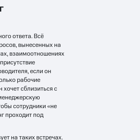
г
ого ответа. Всё
просов, вынесенных на
нтах, взаимоотношениях
 присутствие
водителя, если он
только рабочие
н хочет сблизиться с
«менеджерскую
чтобы сотрудники «не
нг проходит под
ует на таких встречах.