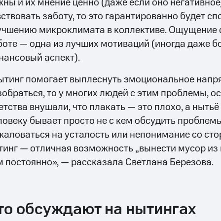
жны и их мнение ценно (даже если оно негативное)
вствовать заботу, то это гарантированно будет с
учшению микроклимата в коллективе. Ощущение 
боте — одна из лучших мотиваций (иногда даже б
нансовый аспект).
ытинг помогает выплеснуть эмоциональное напря
зобраться, то у многих людей с этим проблемы, о
етства внушали, что плакать — это плохо, а нытьё
ловеку бывает просто не с кем обсудить проблемы
жаловаться на усталость или непонимание со стор
тинг — отличная возможность „вынести мусор из 
м постоянно», — рассказала Светлана Березова.
то обсуждают на нытингах