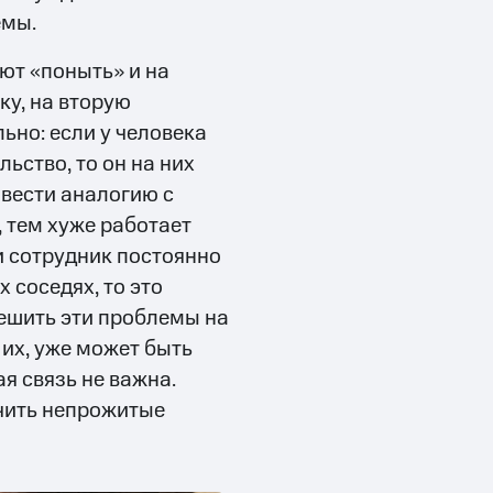
емы.
ют «поныть» и на
у, на вторую
льно: если у человека
ьство, то он на них
овести аналогию с
 тем хуже работает
и сотрудник постоянно
 соседях, то это
решить эти проблемы на
 их, уже может быть
я связь не важна.
учить непрожитые