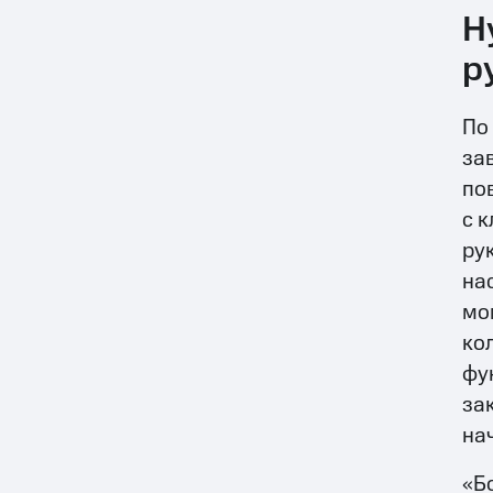
Н
р
По
за
по
с 
ру
на
мо
ко
фу
за
на
«Б