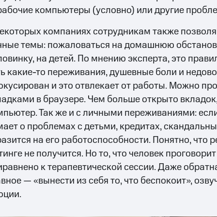
рабочие компьютеры (условно) или другие пробл
некоторых компаниях сотрудникам также позволя
чные темы: пожаловаться на домашнюю обстановк
ловинку, на детей. По мнению эксперта, это прави
ть какие-то переживания, душевные боли и недовол
окусирован и это отвлекает от работы. Можно пр
ладками в браузере. Чем больше открыто вкладок,
мпьютер. Так же и с личными переживаниями: есл
мает о проблемах с детьми, кредитах, скандальных
разится на его работоспособности. Понятно, что 
инге не получится. Но то, что человек проговорит
иравнено к терапевтической сессии. Даже обратна
авное — «вынести из себя то, что беспокоит», озв
оции.