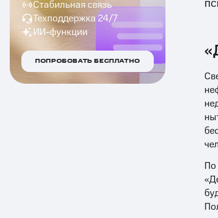
пс
Стабильная связь
Техподдержка 24/7
ИИ-функции
«
ПОПРОБОВАТЬ БЕСПЛАТНО
Св
не
не
ны
бе
че
По
«Д
бу
По