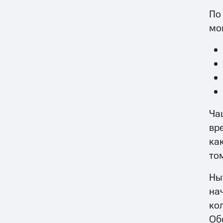
По
мо
Ча
вр
ка
то
Ны
на
ко
Об