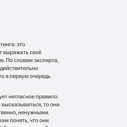
инга: это
т выражать своё
я. По словам эксперта,
 действительно
то в первую очередь
ует негласное правило:
м высказываться, то они
твенно, ненужными.
кам понять, что они