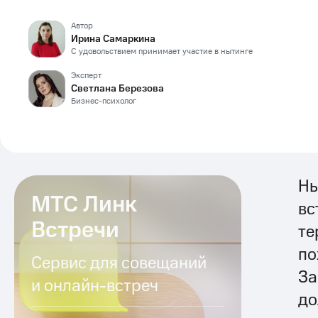
Автор
Ирина Самаркина
С удовольствием принимает участие в нытинге
Эксперт
Светлана Березова
Бизнес-психолог
Ны
МТС Линк
вс
Встречи
те
по
Сервис для совещаний
За
и онлайн-встреч
до