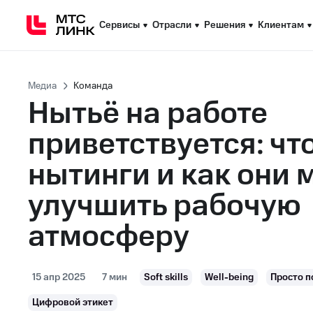
Сервисы
Сервисы
Отрасли
Отрасли
Решения
Решения
Клиентам
Клиентам
Медиа
Команда
Нытьё на работе
приветствуется: чт
нытинги и как они 
улучшить рабочую
атмосферу
15 апр 2025
7 мин
Soft skills
Well-being
Просто п
Цифровой этикет