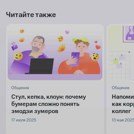
Читайте также
Общение
Общение
Стул, кепка, клоун: почему
Напомин
бумерам сложно понять
как кор
эмодзи зумеров
коллег
17 июля 2025
13 мая 202