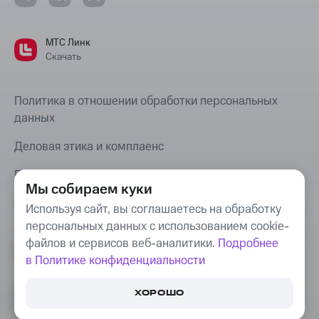
МТС Линк
Скачать
Политика в отношении обработки персональных
данных
Деловая этика и комплаенс
Правовая информация
Мы собираем куки
Карта сайта
Используя сайт, вы соглашаетесь на обработку
персональных данных с использованием cookie-
Bug Bounty
файлов и сервисов веб-аналитики.
Подробнее
в Политике конфиденциальности
© Webinar Group, 2008–
2026
. «МТС Линк»,
ПОПРОБУЙТЕ БЕСПЛАТНО
«Webinar», «We.Study», «COMDI» —
ХОРОШО
ПЛАТФОРМУ ДЛЯ РАБОТЫ,
ОБЩЕНИЯ И ОБУЧЕНИЯ ОНЛАЙН
товарные знаки, используемые Webinar Group.
16+