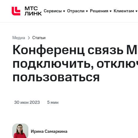
Сервисы
Сервисы
Отрасли
Отрасли
Решения
Решения
Клиентам
Клиентам
Медиа
Статьи
Конференц связь М
подключить, отклю
пользоваться
30 июн 2023
5 мин
Ирина Самаркина