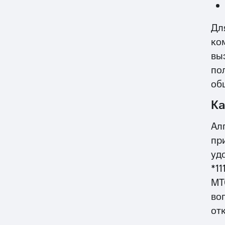
Дл
ко
вы
по
об
Ка
Ал
пр
уд
*1
МТ
во
от