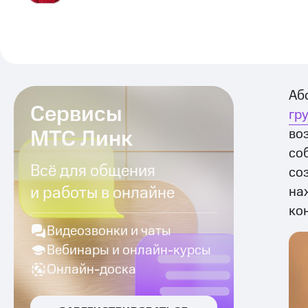
Аб
Сервисы
гр
МТС Линк
во
со
Всё для общения
со
и работы в онлайне
на
ко
Видеозвонки и чаты
Вебинары и онлайн-курсы
Онлайн-доска