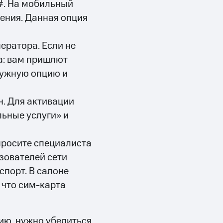
#. На мобильный
ения. Данная опция
ератора. Если не
а: вам пришлют
нужную опцию и
. Для активации
ьные услуги» и
просите специалиста
зователей сети
спорт. В салоне
 что сим-карта
ию, нужно убедиться,