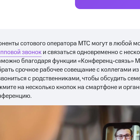
оненты сотового оператора МТС могут в любой м
упповой звонок
и связаться одновременно с неск
зможно благодаря функции «Конференц-связь» М
брать срочное рабочее совещание с коллегами и
звониться с родственниками, чтобы обсудить сем
жмите на несколько кнопок на смартфоне и орга
нференцию.