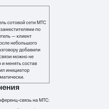
ль сотовой сети МТС
 заместителями по
итель — клиент
После небольшого
азговору добавили
-связи можно не
 и менять состав
дил инициатор
оматически.
чения
нференц-связь на МТС: