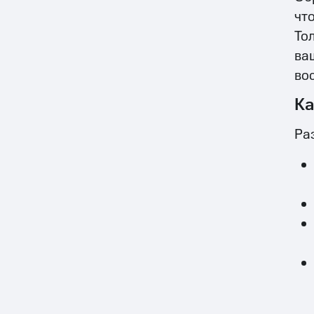
чт
То
ва
во
Ка
Ра