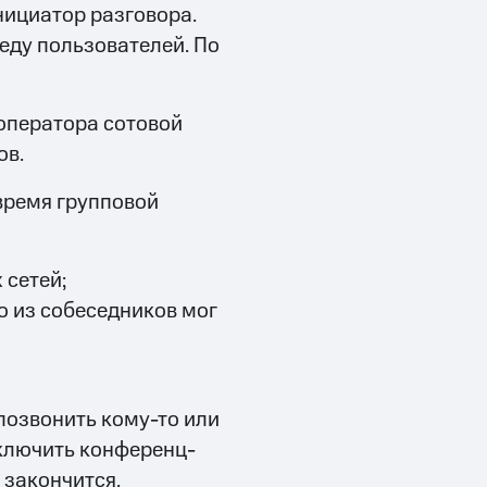
нициатор разговора.
седу пользователей. По
оператора сотовой
ов.
время групповой
 сетей;
о из собеседников мог
позвонить кому-то или
тключить конференц-
 закончится.