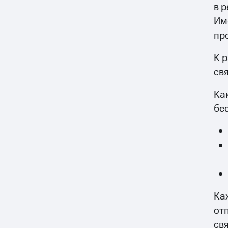
в 
Им
пр
К 
св
Ка
бе
Ка
от
св