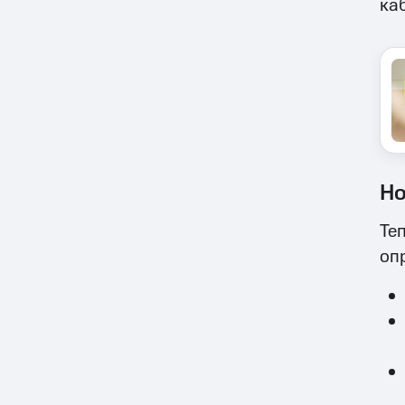
ка
Но
Те
оп