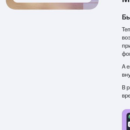
Бы
Те
во
пр
фон
А 
вн
В 
вр