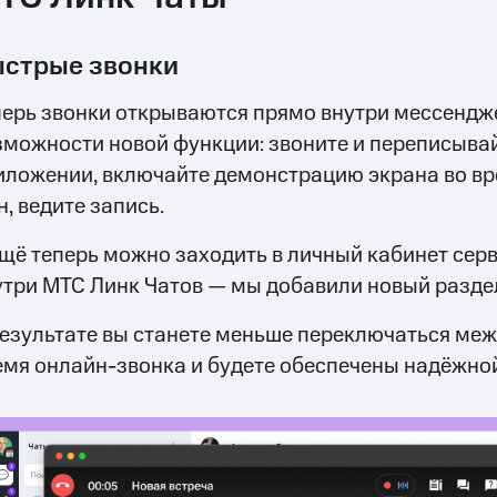
стрые звонки
перь звонки открываются прямо внутри мессендже
зможности новой функции: звоните и переписыва
иложении, включайте демонстрацию экрана во вр
, ведите запись.
ещё теперь можно заходить в личный кабинет сер
утри МТС Линк Чатов — мы добавили новый разде
результате вы станете меньше переключаться ме
емя онлайн-звонка и будете обеспечены надёжной