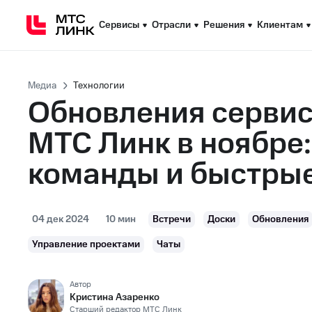
Сервисы
Сервисы
Отрасли
Отрасли
Решения
Решения
Клиентам
Клиентам
Медиа
Технологии
Обновления серви
МТС Линк в ноябре:
команды и быстрые
04 дек 2024
10 мин
Встречи
Доски
Обновления
Управление проектами
Чаты
Автор
Кристина Азаренко
Старший редактор МТС Линк