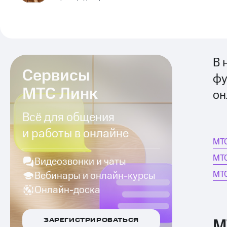
В 
Сервисы
фу
МТС Линк
он
Всё для общения
и работы в онлайне
МТС
МТС
Видеозвонки и чаты
МТС
Вебинары и онлайн-курсы
Онлайн-доска
М
ЗАРЕГИСТРИРОВАТЬСЯ