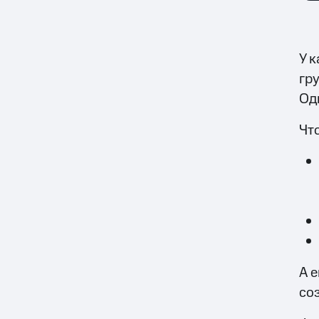
У 
гр
Од
Что
А 
со