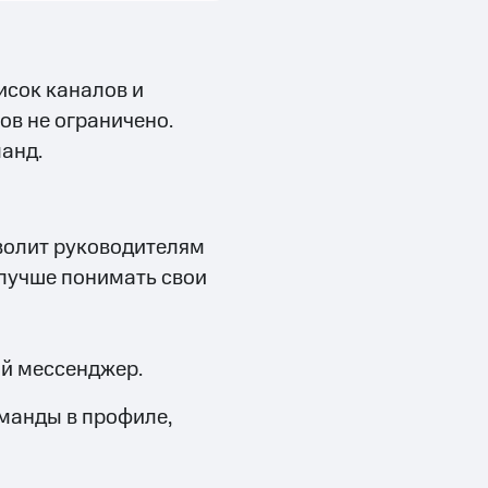
исок каналов и
ов не ограничено.
манд.
волит руководителям
 лучше понимать свои
й мессенджер.
оманды в профиле,