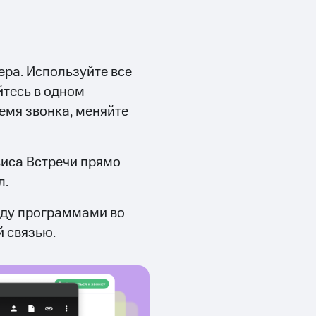
ра. Используйте все
йтесь в одном
емя звонка, меняйте
виса Встречи прямо
л.
жду программами во
 связью.