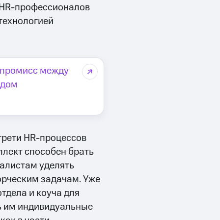
% HR-профессионалов
технологией
омпромисс между
одом
 трети HR-процессов
ллект способен брать
иалистам уделять
орческим задачам. Уже
отдела и коуча для
ть им индивидуальные