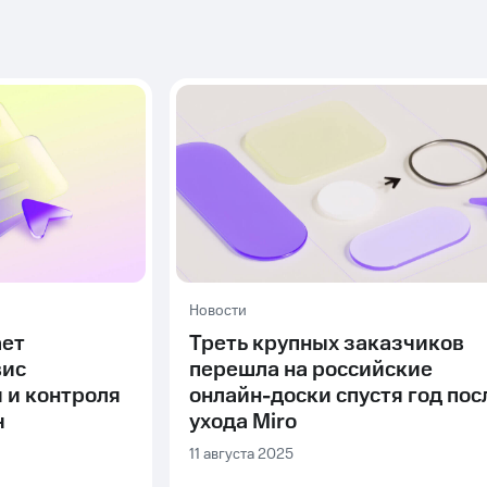
Новости
ает
Треть крупных заказчиков
вис
перешла на российские
 и контроля
онлайн-доски спустя год пос
ч
ухода Miro
11 августа 2025