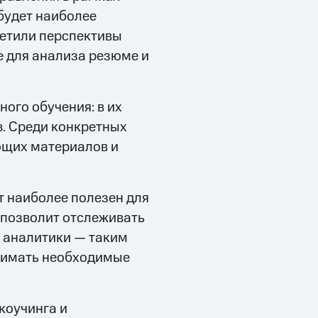
будет наиболее
метили перспективы
е для анализа резюме и
ого обучения: в их
в. Среди конкретных
ющих материалов и
т наиболее полезен для
 позволит отслеживать
й аналитики — таким
нимать необходимые
коучинга и