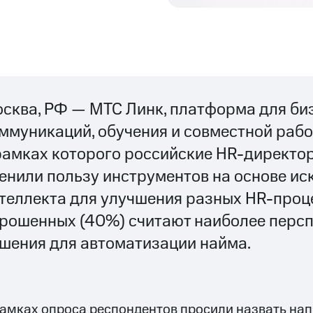
сква, РФ — МТС Линк, платформа для би
ммуникаций, обучения и совместной рабо
рамках которого российские HR-директо
енили пользу инструментов на основе ис
теллекта для улучшения разных HR-проц
рошенных (40%) считают наиболее перс
шения для автоматизации найма.
рамках опроса респондентов просили назвать на