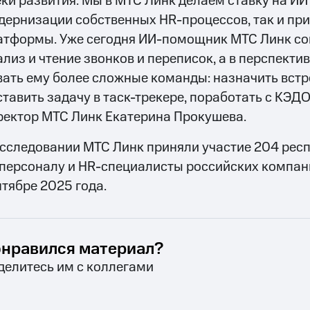
еки развития. Мы в МТС Линк делаем ставку на ИИ 
дернизации собственных HR-процессов, так и при
атформы. Уже сегодня ИИ-помощник МТС Линк со
ализ и чтение звонков и переписок, а в перспекти
вать ему более сложные команды: назначить встр
ставить задачу в таск-трекере, поработать с КЭДО
ректор МТС Линк Екатерина Прокушева.
исследовании МТС Линк приняли участие 204 рес
 персоналу и HR-специалисты российских компан
нтябре 2025 года.
нравился материал?
делитесь им с коллегами