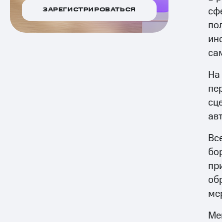
сф
ЗАРЕГИСТРИРОВАТЬСЯ
по
ин
са
На
пе
сц
ав
Вс
бо
пр
об
ме
Ме