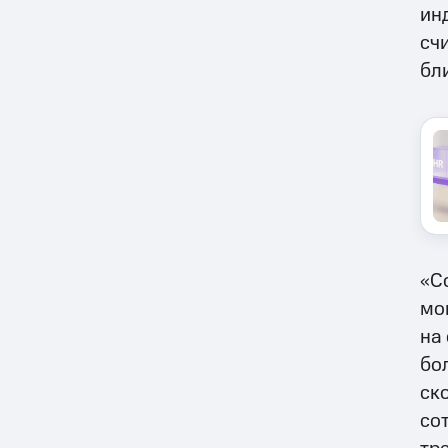
ин
сч
бл
«С
мо
на
бо
ск
со