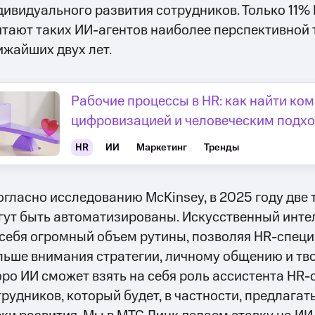
дивидуального развития сотрудников. Только 11
итают таких ИИ-агентов наиболее перспективной 
ижайших двух лет.
Рабочие процессы в HR: как найти к
цифровизацией и человеческим подх
HR
ИИ
Маркетинг
Тренды
огласно исследованию McKinsey, в 2025 году две
гут быть автоматизированы. Искусственный инте
 себя огромный объем рутины, позволяя HR-спец
льше внимания стратегии, личному общению и тв
оро ИИ сможет взять на себя роль ассистента HR-
трудников, который будет, в частности, предлага