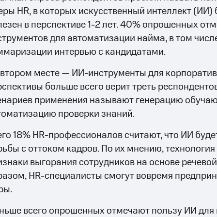
еры HR, в которых искусственный интеллект (ИИ) 
лезен в перспективе 1-2 лет. 40% опрошенных от
струментов для автоматизации найма, в том числ
ммаризации интервью с кандидатами.
 втором месте — ИИ-инструменты для корпоративн
рспективы больше всего верит треть респонденто
енариев применения называют генерацию обуча
томатизацию проверки знаний.
его 18% HR-профессионалов считают, что ИИ буде
рьбы с оттоком кадров. По их мнению, технология
изнаки выгорания сотрудников на основе речево
разом, HR-специалисты смогут вовремя предпри
ры.
ньше всего опрошенных отмечают пользу ИИ для 