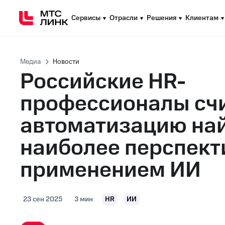
Сервисы
Сервисы
Отрасли
Отрасли
Решения
Решения
Клиентам
Клиентам
Медиа
Новости
Российские HR-
профессионалы сч
автоматизацию на
наиболее перспек
применением ИИ
23 сен 2025
3 мин
HR
ИИ