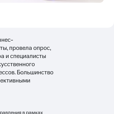
знес-
ты, провела опрос,
ра и специалисты
кусственного
ессов. Большинство
пективными
правления в рамках