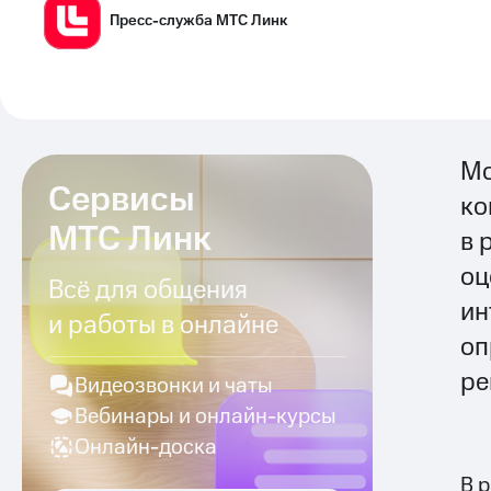
Пресс-служба МТС Линк
Мо
Сервисы
ко
МТС Линк
в 
оц
Всё для общения
ин
и работы в онлайне
оп
ре
Видеозвонки и чаты
Вебинары и онлайн-курсы
Онлайн-доска
В 