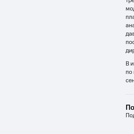
тр
мо
пл
ан
да
по
ди
В 
по
се
По
По