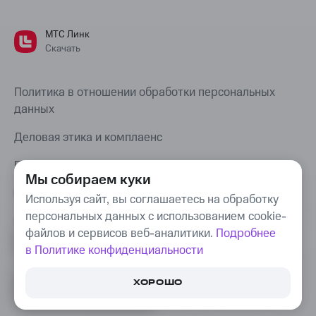
МТС Линк
Скачать
Политика в отношении обработки персональных
данных
Деловая этика и комплаенс
Правовая информация
Мы собираем куки
Карта сайта
Используя сайт, вы соглашаетесь на обработку
персональных данных с использованием cookie-
Bug Bounty
файлов и сервисов веб-аналитики.
Подробнее
в Политике конфиденциальности
© Webinar Group, 2008–
2026
. «МТС Линк»,
ПОПРОБУЙТЕ БЕСПЛАТНО
«Webinar», «We.Study», «COMDI» —
ХОРОШО
СЕРВИС ДЛЯ СОВЕЩАНИЙ
И ОНЛАЙН-ВСТРЕЧ
товарные знаки, используемые Webinar Group.
16+