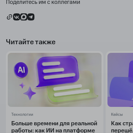
Поделитесь им с коллегами
Читайте также
Технологии
Кейсы
Больше времени для реальной
Как стр
работы: как ИИ на платформе
перешёл