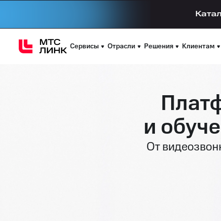
Катал
Сервисы
Отрасли
Решения
Клиентам
Платф
и обуч
От видеозвон