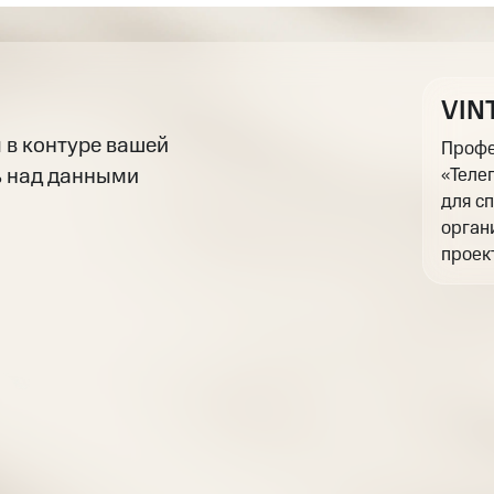
8
3
3
3
3
3
3
3
9
4
4
4
4
4
4
4
5
5
5
5
5
5
5
VIN
 в контуре вашей
Профе
6
6
6
6
6
6
6
ь над данными
«Теле
7
7
7
7
7
7
7
для с
орган
8
8
8
8
8
8
8
проек
9
9
9
9
9
9
9