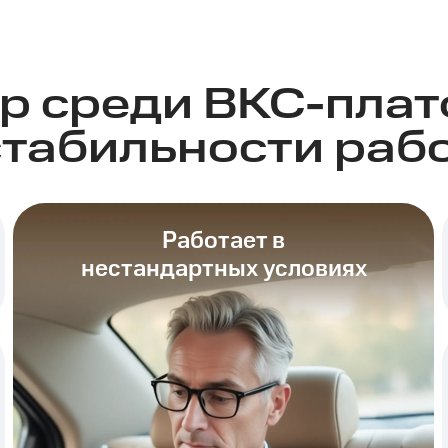
р среди ВКС-пла
стабильности раб
Работает в
нестандартных условиях