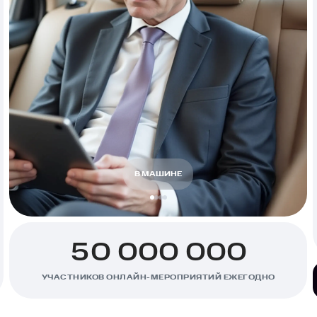
0
1
2
В ЛИФТЕ
3
4
5
0
0
0
0
0
0
0
6
1
1
1
1
1
1
1
УЧАСТНИКОВ ОНЛАЙН-МЕРОПРИЯТИЙ ЕЖЕГОДНО
7
2
2
2
2
2
2
2