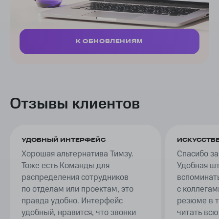
К ОБНОВЛЕНИЯМ
Отзывы клиентов
УДОБНЫЙ ИНТЕРФЕЙС
ИСКУССТВ
Хорошая альтернатива Тимзу.
Спасибо з
Тоже есть Команды для
Удобная шт
распределения сотрудников
вспоминать
по отделам или проектам, это
с коллегам