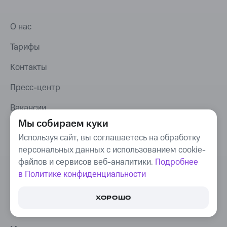
вебинары и курсы, документы и диск, почта
и календарь, онлайн-доски и менеджер задач
О нас
Тарифы
Контакты
Пресс-центр
Мы собираем куки
Вакансии
Используя сайт, вы соглашаетесь на обработку
Партнерство
персональных данных с использованием cookie-
файлов и сервисов веб-аналитики.
Подробнее
База знаний
в Политике конфиденциальности
МТС Линк Медиа
ХОРОШО
Кейсы