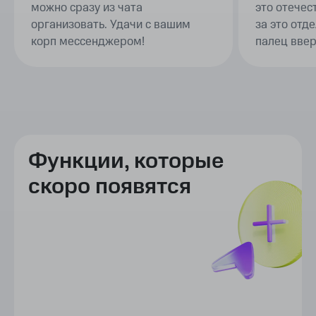
правда удобно. Интерфейс
резюме в т
удобный, нравится, что звонки
читать всю
можно сразу из чата
это отече
организовать. Удачи с вашим
за это отд
корп мессенджером!
палец ввер
Функции, которые
скоро появятся