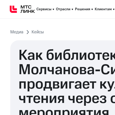
Сервисы
Сервисы
Отрасли
Отрасли
Решения
Решения
Клиентам
Клиентам
Медиа
Кейсы
Как библиотек
Молчанова-С
продвигает ку
чтения через 
мероприятия