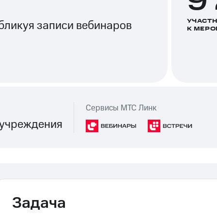
9
УЧАСТ
убликуя записи вебинаров
К МЕР
Сервисы МТС Линк
 учреждения
Задача