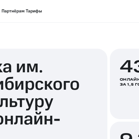
Партнёрам
Партнёрам
Тарифы
Тарифы
а им.
4
ибирского
ОНЛАЙ
ЗА 1,5 
льтуру
онлайн-