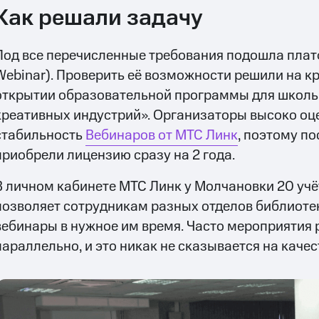
Как решали задачу
Под все перечисленные требования подошла плат
Webinar). Проверить её возможности решили на 
открытии образовательной программы для школ
креативных индустрий». Организаторы высоко оц
стабильность
Вебинаров от МТС Линк
, поэтому п
приобрели лицензию сразу на 2 года.
В личном кабинете МТС Линк у Молчановки 20 учё
позволяет сотрудникам разных отделов библиотек
вебинары в нужное им время. Часто мероприятия 
параллельно, и это никак не сказывается на качес