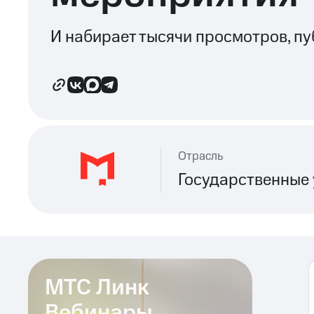
И набирает тысячи просмотров, п
Отрасль
Государственные
МТС Линк
Вебинары