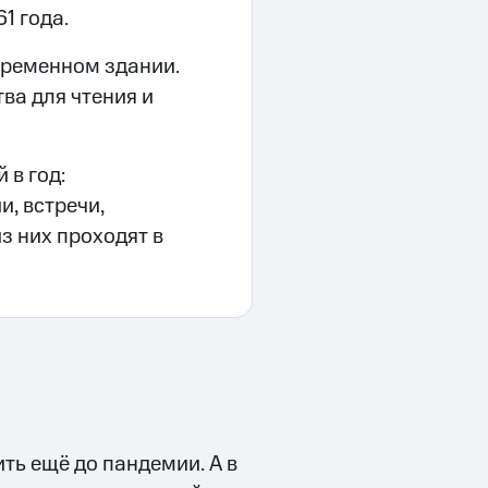
61 года.
временном здании.
ва для чтения и
 в год:
, встречи,
з них проходят в
ь ещё до пандемии. А в