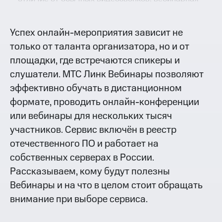
платформа предоставляет бизнесу возможность
собирать сотни и тысячи зрителей
Успех онлайн-мероприятия зависит не
одновременно. При проведении вебинаров
только от таланта организатора, но и от
стоит обратить внимание на функции
регистрации участников с автоматическими
площадки, где встречаются спикеры и
напоминаниями, чат-боты, интерактивные
слушатели. МТС Линк Вебинары позволяют
опросы и чаты для вовлечения, демонстрации
эффективно обучать в дистанционном
экрана и презентаций.
формате, проводить онлайн-конференции
или вебинары для нескольких тысяч
участников. Сервис включён в реестр
отечественного ПО и работает на
собственных серверах в России.
Рассказываем, кому будут полезны
Вебинары и на что в целом стоит обращать
внимание при выборе сервиса.