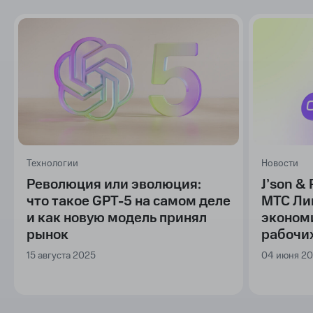
Технологии
Новости
Революция или эволюция:
J’son & 
что такое GPT-5 на самом деле
МТС Ли
и как новую модель принял
экономи
рынок
рабочих
15 августа 2025
04 июня 2