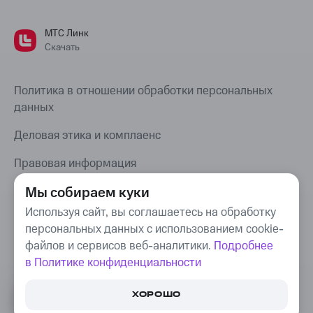
МТС Линк
Скачать
Политика в отношении обработки персональных
данных
Деловая этика и комплаенс
Правовая информация
Карта сайта
Мы собираем куки
Используя сайт, вы соглашаетесь на обработку
Bug Bounty
персональных данных с использованием cookie-
файлов и сервисов веб-аналитики.
Подробнее
в Политике конфиденциальности
© Webinar Group, 2008–
2026
. «МТС Линк»,
«Webinar», «We.Study», «COMDI» —
ХОРОШО
товарные знаки, используемые Webinar Group.
16+