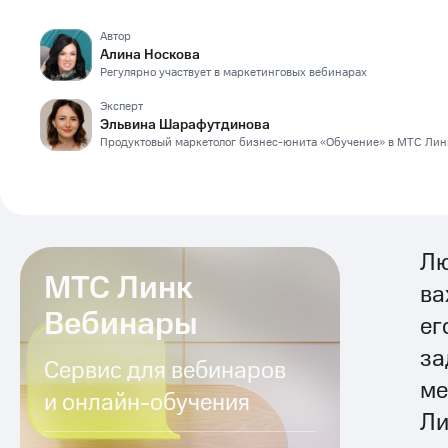
Автор
Алина Носкова
Регулярно участвует в маркетинговых вебинарах
Эксперт
Эльвина Шарафутдинова
Продуктовый маркетолог бизнес-юнита «Обучение» в МТС Лин
Лю
МТС Линк
ва
Вебинары
ег
за
Сервис для вебинаров
ме
и онлайн-обучения
Ли