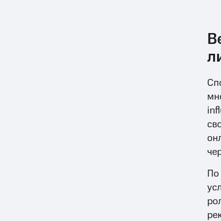
В
л
Сп
мн
in
св
он
че
По
ус
ро
ре