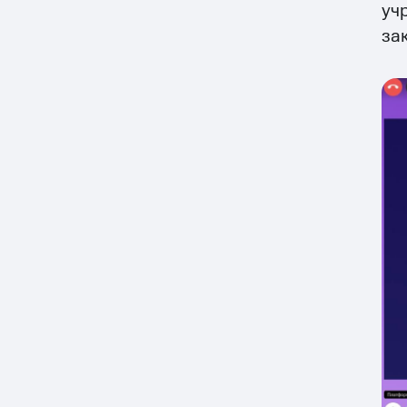
уч
за