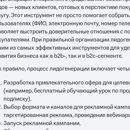
дов — новых клиентов, готовых в перспективе пок
лугу. Этот инструмент не просто помогает собрат
льзователях (ФИО, электронную почту, номер теле
зволяет выстроить доверительные отношения с 
купателями. При правильной организации лидоге
ним из самых эффективных инструментов для уде
вития бизнеса как в b2b-, так и в b2c-сегменте.
к правило, процесс лидогенерации включает четы
Разработка привлекательного офера для целев
(например, бесплатный обучающий урок по прод
подписку).
Выбор формата и каналов для рекламной кампа
таргетированная реклама, проведение вебинара
Запуск рекламной кампании.