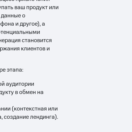
упать ваш продукт или
ь данные о
фона и другое), а
потенциальными
нерация становится
ржания клиентов и
ре этапа:
ой аудитории
укту в обмен на
нии (контекстная или
, создание лендинга).