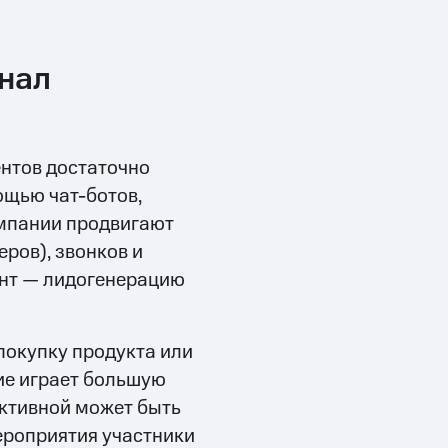
нал
ентов достаточно
ощью чат-ботов,
омпании продвигают
еров), звонков и
нт — лидогенерацию
покупку продукта или
тие играет большую
ективной может быть
ероприятия участники