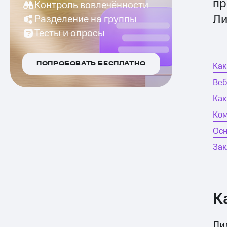
пр
Контроль вовлечённости
Ли
Разделение на группы
Тесты и опросы
ПОПРОБОВАТЬ БЕСПЛАТНО
Как
Веб
Как
Ком
Осн
За
К
Ли