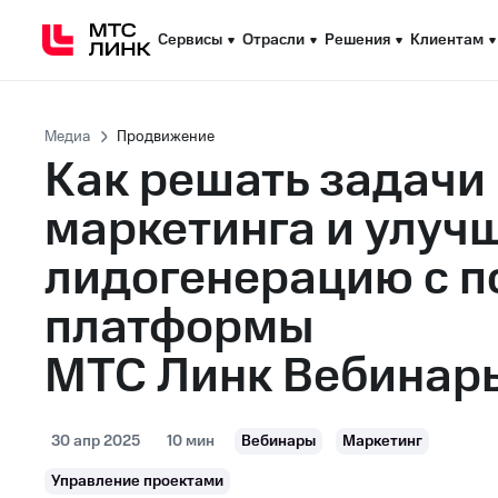
Сервисы
Сервисы
Отрасли
Отрасли
Решения
Решения
Клиентам
Клиентам
Медиа
Продвижение
Как решать задачи
маркетинга и улуч
лидогенерацию с 
платформы
МТС Линк Вебинар
30 апр 2025
10 мин
Вебинары
Маркетинг
Управление проектами