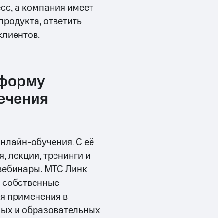
сс, а компания имеет
родукта, ответить
клиентов.
тформу
ечения
нлайн-обучения. С её
 лекции, тренинги и
вебинары. МТС Линк
т собственные
ля применения в
ных и образовательных