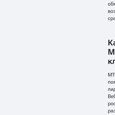
об
во
ср
К
М
к
МТ
по
ли
Ве
ро
ра