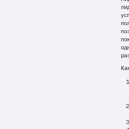
ли
ус
по
по
по
од
раз
Ка