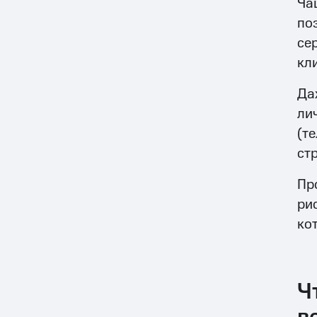
Ча
по
се
кл
Да
ли
(т
ст
Пр
ри
ко
Ч