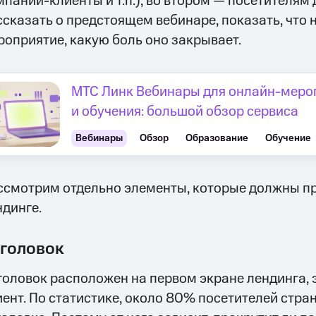
мпании-клиенты и т.п.), во втором — посетителям
ссказать о предстоящем вебинаре, показать, что 
роприятие, какую боль оно закрывает.
МТС Линк Вебинары для онлайн-меро
и обучения: большой обзор сервиса
Вебинары
Обзор
Образование
Обучение
ссмотрим отдельно элементы, которые должны пр
ндинге.
головок
головок расположен на первом экране лендинга, э
иент. По статистике, около 80% посетителей стра