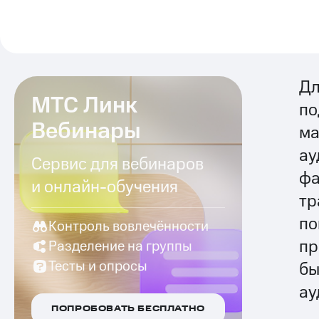
Дл
МТС Линк
по
Вебинары
ма
ау
Сервис для вебинаров
фа
и онлайн-обучения
тр
по
Контроль вовлечённости
пр
Разделение на группы
Тесты и опросы
бы
ау
ПОПРОБОВАТЬ БЕСПЛАТНО