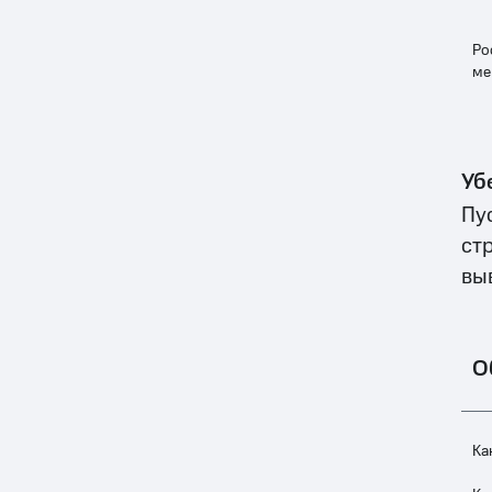
Ро
ме
Уб
Пу
ст
вы
О
Ка