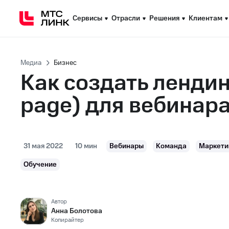
Сервисы
Сервисы
Отрасли
Отрасли
Решения
Решения
Клиентам
Клиентам
Медиа
Бизнес
Как создать лендин
page) для вебинар
31 мая 2022
10 мин
Вебинары
Команда
Маркети
Обучение
Автор
Анна Болотова
Копирайтер