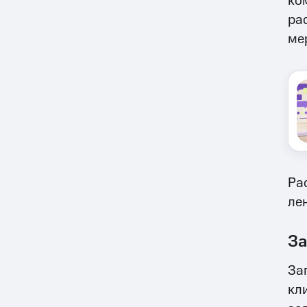
ко
ра
ме
Ра
ле
За
За
кл