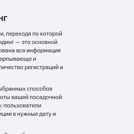
нг
и, переходя по которой
ндинг — это основной
рована вся информация
счерпывающе и
личество регистраций и
выбранных способов
тоты вашей посадочной
а
: пользователи
яции в нужные дату и