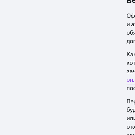
в
Оф
и 
об
до
Ка
ко
зач
он
по
Пе
бу
ил
о 