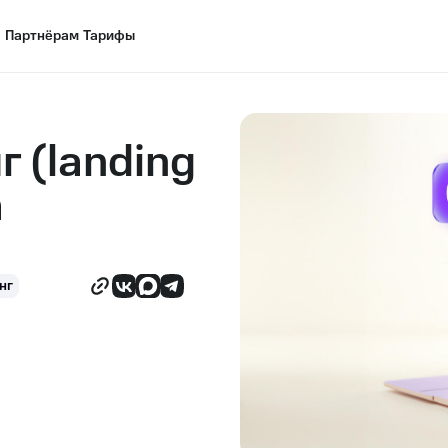
Партнёрам
Партнёрам
Тарифы
Тарифы
г (landing
а
нг