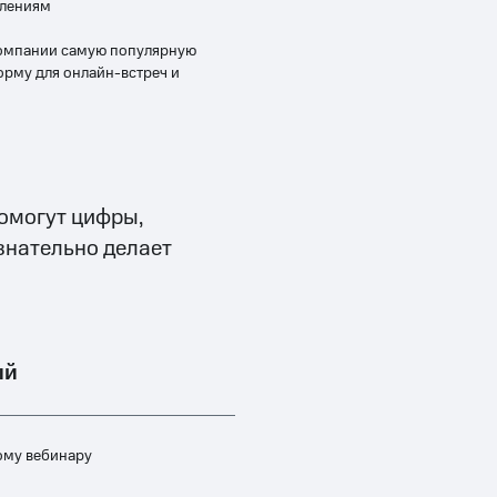
плениям
компании самую популярную
рму для онлайн-встреч и
помогут цифры,
ознательно делает
ый
ому вебинару