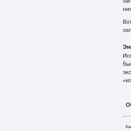
за
ни
Во
за
Эм
Ис
бы
эк
«и
О
Ка