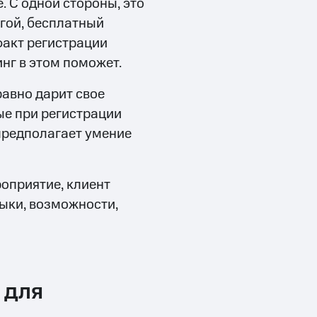
 С одной стороны, это
угой, бесплатный
факт регистрации
инг в этом поможет.
равно дарит свое
ые при регистрации
 предполагает умение
роприятие, клиент
выки, возможности,
 для