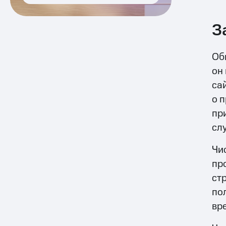
З
Об
он
са
о 
пр
сл
Чи
пр
ст
по
вр