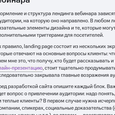
ебинара
ормление и структура лендинга вебинара зависят
аудитории, на которую оно направлено. В любом л
язательные элементы дизайна и те, которые могут
полнительными триггерами для посетителей.
к правило, landing page состоит из нескольких эк
торые отвечают на основные вопросы клиенты: чт
ем мне это, что получу, кто будет рассказывать и т
лайн-презентацию
, стоит тщательно продумыват
следовательно закрывала главные возражения ау
ред разработкой сайта опишите каждый блок. В
дет вопрос о привлечении аудитории: надо понять
и теплые клиенты? В первом случае нужна исче
компании, спикерах, социальные доказательства 