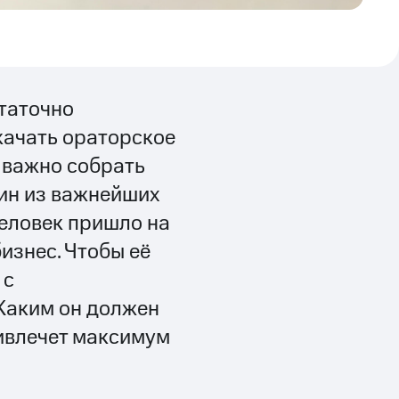
таточно
качать ораторское
 важно собрать
ин из важнейших
человек пришло на
изнес. Чтобы её
 с
Каким он должен
ривлечет максимум