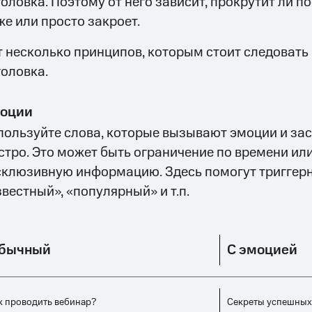
головка. Поэтому от него зависит, прокрутит ли п
же или просто закроет.
т несколько принципов, которым стоит следовать
головка.
оции
пользуйте слова, которые вызывают эмоции и за
стро. Это может быть ограничение по времени ил
склюзивную информацию. Здесь помогут триггерные
звестный», «популярный» и т.п.
бычный
С эмоцией
к проводить вебинар?
Секреты успешных 