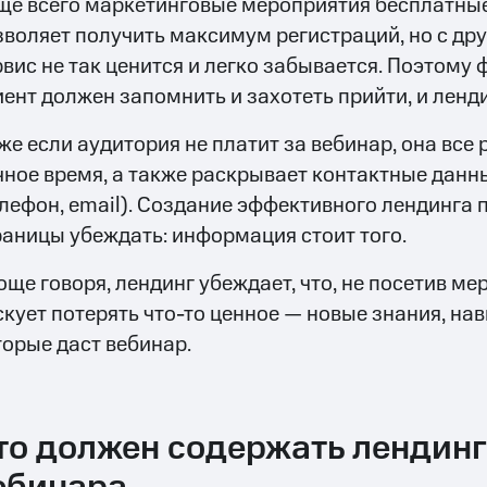
ще всего маркетинговые мероприятия бесплатные.
зволяет получить максимум регистраций, но с др
рвис не так ценится и легко забывается. Поэтому 
иент должен запомнить и захотеть прийти, и ленд
же если аудитория не платит за вебинар, она все 
чное время, а также раскрывает контактные данн
елефон, email). Создание эффективного лендинга
раницы убеждать: информация стоит того.
още говоря, лендинг убеждает, что, не посетив ме
скует потерять что-то ценное — новые знания, на
торые даст вебинар.
то должен содержать лендинг