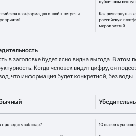
публичным высту
ссийская платформа для онлайн-встреч и
Как развернуть в 
роприятий
российскую платфо
мероприятий
едительность
сть в заголовке будет ясно видна выгода. В этом 
руктурность. Когда человек видит цифру, он подс
вод, что информация будет конкретной, без воды.
бычный
Убедительн
к проводить вебинар?
10 шагов к успешн