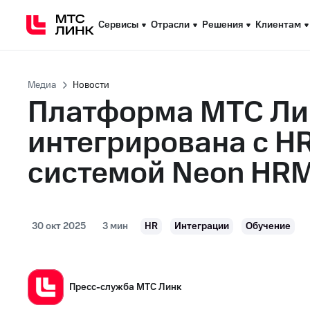
Сервисы
Сервисы
Отрасли
Отрасли
Решения
Решения
Клиентам
Клиентам
Медиа
Новости
Платформа МТС Ли
интегрирована с H
системой Neon HR
30 окт 2025
3 мин
HR
Интеграции
Обучение
Пресс-служба МТС Линк