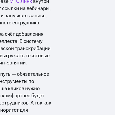
базе
МТС Линк
внутри
 ссылки на вебинары,
 и запускает запись,
инете сотрудника.
за счёт добавления
еллекта. В систему
ческой транскрибации
 выгружать текстовые
йн-занятий.
 путь — обязательное
инструменты по
ьше кликов нужно
м комфортнее будет
сотрудников. А так как
иоритет для