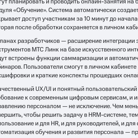
гут планировать и проводить онлайн-занятия на 
дуля «Обучение». Система автоматически создает
крывает доступ участникам за 10 минут до начала
торая после обработки сохраняется в личном каб
планах разработчиков — расширение интеграции 
струментов МТС Линк на базе искусственного инт
дут встроены функции саммаризации и автомати
бинаров. Пользователи смогут в личном кабинете
сшифровки и краткие конспекты прошедших онла
ачественный UX/UI и понятный пользовательский
ебование к современным цифровым сервисам, и 
равлению персоналом — не исключение. Чем мен
вершить, чтобы решить задачу в HRM-системе, те
ользование и для HR, и для руководителей, и для 
томатизация обучения и развития персонала — пр