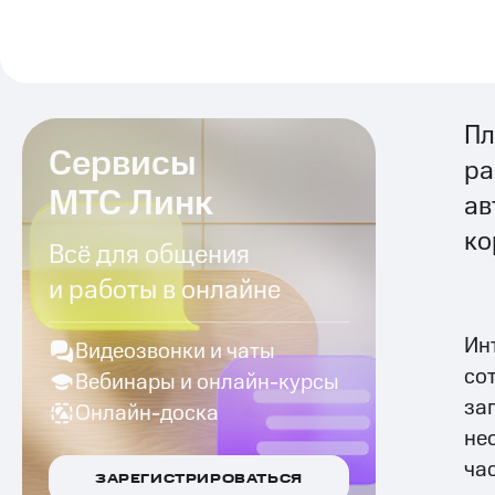
Пл
Сервисы
ра
МТС Линк
ав
ко
Всё для общения
и работы в онлайне
Ин
Видеозвонки и чаты
со
Вебинары и онлайн-курсы
за
Онлайн-доска
не
ча
ЗАРЕГИСТРИРОВАТЬСЯ