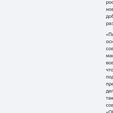
ро
но
до
ра
«П
ос
со
ма
во
чт
по
пр
де
та
со
«О