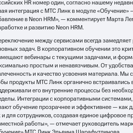
ссийских HR номер один, согласно нашему недавн
вая интеграция с МТС Линк в модуле «Обучение» 
бавление в Neon HRM», — комментирует Марта Ле
зработке и развитию Neon HRM.
ереключение между сервисами всегда замедляет р
новных задач. В корпоративном обучении это кри
вмещают вебинары с текущими задачами, и форм
ксимально простым и ненавязчивым. От удобств
влеченность и качество усвоения материала. Мы с
обы продукты МТС Линк органично встраивались в
ддерживали его внутренние процессы без необхо
еделы. Интеграции с корпоративными системами,
лают обучение прозрачнее и эффективнее — как д
к и для сотрудников, создавая единое цифровое п
вместной работы», — отмечает руководитель мар
бучение» МТС Линк Эльвина Шарафутдинова.