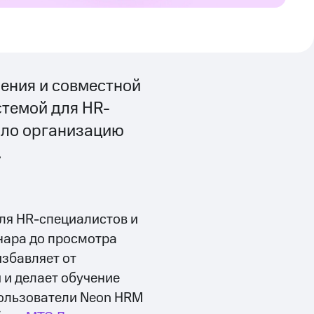
ения и совместной
стемой для HR-
ило организацию
.
ля HR-специалистов и
нара до просмотра
избавляет от
и делает обучение
Пользователи Neon HRM