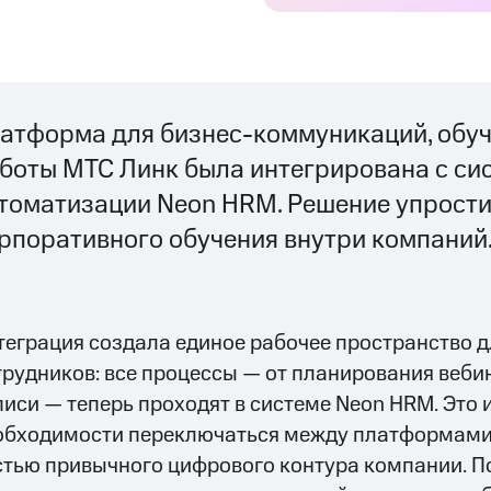
атформа для бизнес-коммуникаций, обуч
боты МТС Линк была интегрирована с си
томатизации Neon HRM. Решение упрост
рпоративного обучения внутри компаний
теграция создала единое рабочее пространство д
трудников: все процессы — от планирования веби
писи — теперь проходят в системе Neon HRM. Это 
обходимости переключаться между платформами 
стью привычного цифрового контура компании. 