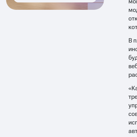
мо
мо
от
ко
В 
ин
бу
ве
ра
«К
тр
уп
со
исп
ав