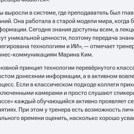
ы выросли в системе, где преподаватель был гл
аний. Она работала в старой модели мира, когда 
формации. Сегодня знания доступны всем, а лекци
сут уникальной ценности, поэтому передача знан
легирована технологиям и ИИ», — отмечает трене
знес-коммуникациям Марина Ким.
новной принцип технологии перевёрнутого класса
остом донесении информации, а в активном вовл
оцесс. Если в классическом подходе коллеги прих
ключенными камерами и просто слушают спикера,
ассе» каждый обучающийся активно проявляет се
нятиях. При этом у тренера есть возможность лич
ального времени оценить, насколько хорошо усва