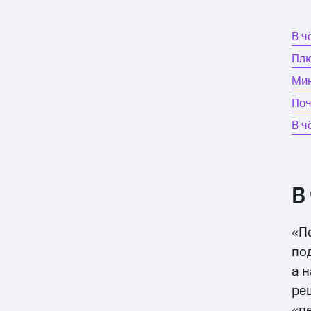
В ч
Пл
Мин
Поч
В ч
В
«П
по
а 
ре
«п