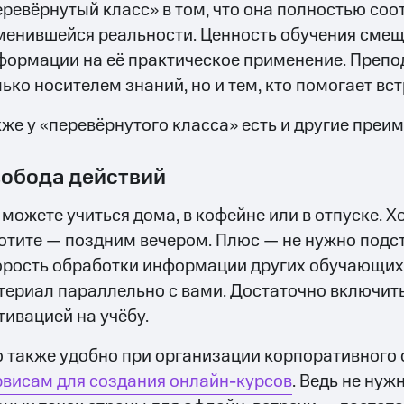
еревёрнутый класс» в том, что она полностью соот
менившейся реальности. Ценность обучения смещ
формации на её практическое применение. Препо
ько носителем знаний, но и тем, кто помогает вст
кже у «перевёрнутого класса» есть и другие преи
обода действий
 можете учиться дома, в кофейне или в отпуске. Х
хотите — поздним вечером. Плюс — не нужно подс
орость обработки информации других обучающих
териал параллельно с вами. Достаточно включить
тивацией на учёбу.
о также удобно при организации корпоративного
рвисам для создания онлайн-курсов
. Ведь не нуж