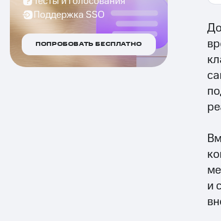
Тесты и голосования
Поддержка SSO
До
вр
ПОПРОБОВАТЬ БЕСПЛАТНО
кл
са
по
ре
Вм
ко
ме
и 
вн