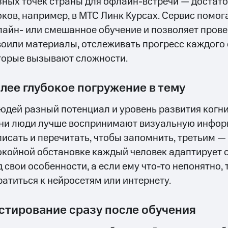
зных точек страны для офлайн-встречи — достато
оков, например, в МТС Линк Курсах. Сервис помог
лайн- или смешанное обучение и позволяет прове
воили материалы, отслеживать прогресс каждого 
торые вызывают сложности.
лее глубокое погружение в тему
людей разный потенциал и уровень развития когн
ни люди лучше воспринимают визуальную инфор
писать и перечитать, чтобы запомнить, третьим —
окойной обстановке каждый человек адаптирует
 свои особенности, а если ему что-то непонятно, 
ратиться к нейросетям или интернету.
стирование сразу после обучения