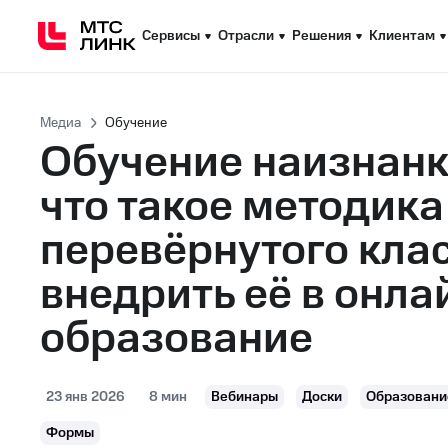
Сервисы
Сервисы
Отрасли
Отрасли
Решения
Решения
Клиентам
Клиентам
Медиа
Обучение
Обучение наизнанк
что такое методика
перевёрнутого клас
внедрить её в онла
образование
23 янв 2026
8 мин
Вебинары
Доски
Образовани
Формы