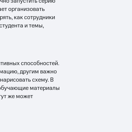
чно запустить серию
ает организовать
рять, как сотрудники
студента и темы,
итивных способностей.
мацию, другим важно
 нарисовать схему. В
 обучающие материалы
тут же может