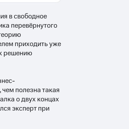
ия в свободное
ика перевёрнутого
теорию
телем приходить уже
 к решению
знес-
 чем полезна такая
алка о двух концах
лся эксперт при