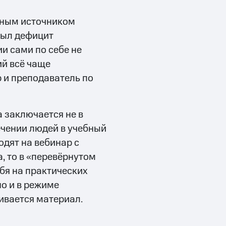
авным источником
был дефицит
и сами по себе не
ий всё чаще
р и преподаватель по
 заключается не в
ечении людей в учебный
одят на вебинар с
 то в «перевёрнутом
бя на практических
но и в режиме
ивается материал.