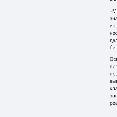
«М
зн
ин
не
де
би
Ос
пр
пр
вы
кл
за
ре