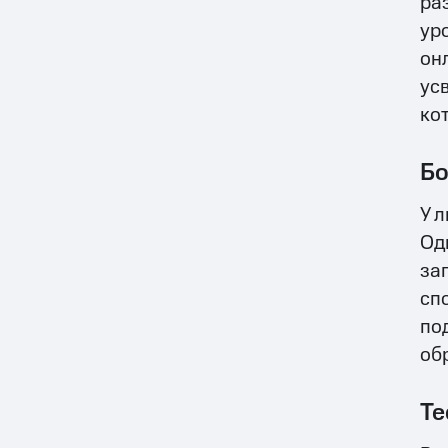
ра
ур
он
ус
ко
Бо
У 
Од
за
сп
под
об
Те