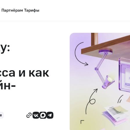
Партнёрам
Партнёрам
Тарифы
Тарифы
у:
са и как
йн-
е