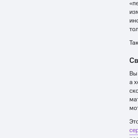
«п
из
ин
тол
Та
Св
Вы
а 
ск
ма
мо
Эт
се