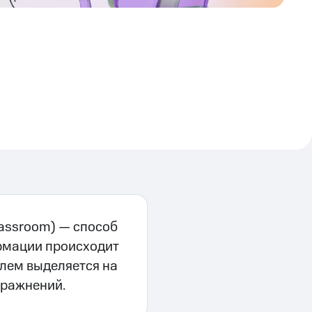
lassroom) — способ
ормации происходит
елем выделяется на
пражнений.