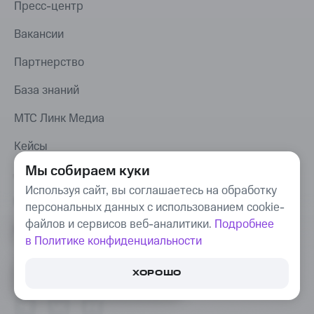
Пресс-центр
Вакансии
Партнерство
База знаний
МТС Линк Медиа
Кейсы
Мы собираем куки
Обучающие материалы
Используя сайт, вы соглашаетесь на обработку
Мероприятия
персональных данных с использованием cookie-
файлов и сервисов веб-аналитики.
Подробнее
Поддержка 24/7
в Политике конфиденциальности
Связаться с редакцией МТС Линк Медиа
ПОПРОБУЙТЕ БЕСПЛАТНО
ХОРОШО
ПЛАТФОРМУ ДЛЯ РАБОТЫ,
ОБЩЕНИЯ И ОБУЧЕНИЯ ОНЛАЙН