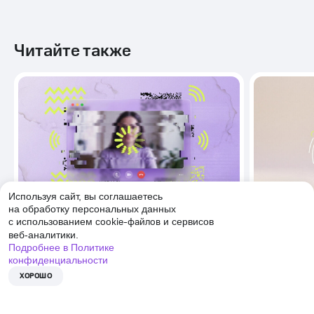
Читайте также
Используя сайт, вы соглашаетесь
на обработку персональных данных
cookie-файлов
Общение
Технологии
с использованием
и сервисов
веб-аналитики.
Стабильность связи
15 функ
Подробнее в Политике
на переговорах: как решить
которы
конфиденциальности
внезапные проблемы
руково
ХОРОШО
с интернетом
эконом