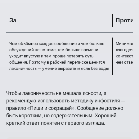
За
Против
Чем объёмнее каждое сообщение и чем больше
Минимализм 
обсуждений не по теме, тем больше времени
«загадочнос
уходит впустую и тем проще потерять суть
контекста и
общения. Поэтому в рабочей переписке ценится
чем ответов
лаконичность — умение выразить мысль без воды
Чтобы лаконичность не мешала ясности, я
рекомендую использовать методику инфостиля —
правило «Пиши и сокращай»
.
Сообщение должно
быть коротким, но содержательным. Хороший
краткий ответ понятен с первого взгляда.