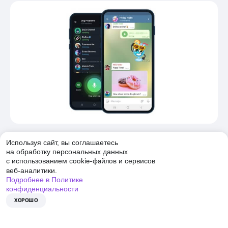
Silence
Используя сайт, вы соглашаетесь
Приложение
Silence
может стать альтернативой
на обработку персональных данных
cookie-файлов
с использованием
и сервисов
стандартному обмену смс и ммс. Установка и
веб-аналитики.
настройка программы бесплатная, однако за
Подробнее в Политике
отправку текстовых сообщений могут взимать плату.
конфиденциальности
Цена зависит от условий тарифа мобильного
ХОРОШО
оператора. Если у вас безлимит на смс, то услуга
будет стоить 0 рублей.