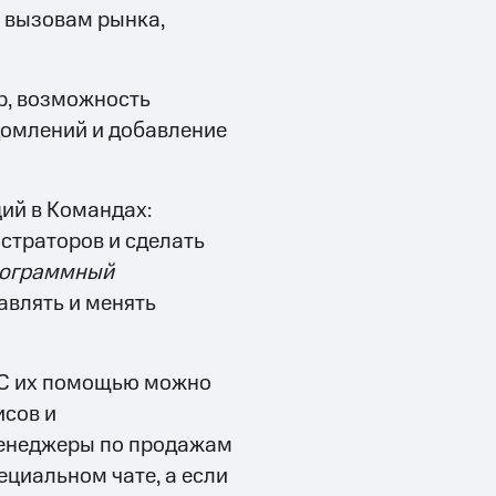
 вызовам рынка,
р, возможность
домлений и добавление
ий в Командах:
страторов и сделать
программный
авлять и менять
. С их помощью можно
исов и
менеджеры по продажам
ециальном чате, а если