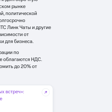
йском рынке
й, политической
долгосрочно
ТС Линк Чаты и другие
висимости от
и для бизнеса.
рации по
е облагаются НДС.
омить до 20% от
х встреч»:
е