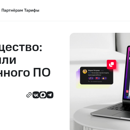
Партнёрам
Партнёрам
Тарифы
Тарифы
щество:
шли
нного ПО