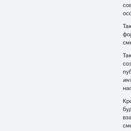
со
ос
Та
фо
см
Та
со
пу
ин
на
Кр
бу
вз
см