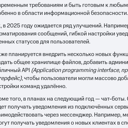
временным требованиям и быть готовым к любым
обенно в области информационной безопасности.
к, в 2025 году ожидается ряд улучшений. Наприме
рматирования сообщений, гибкой настройки уве
енных статусов для пользователей.
кже планируется внедрить несколько новых функц
здать общее хранилище файлов, добавить админи
бличный API
(
Application programming interface, 
терфейс)
, чтобы пользователи могли массово доб
стройки команд удалённо.
оме того, в планах на следующий год — чат-боты
дет получать уведомления из подключённых серв
аимодействовать через мессенджер. Например, 
огут получать уведомления о новых клиентах в сп