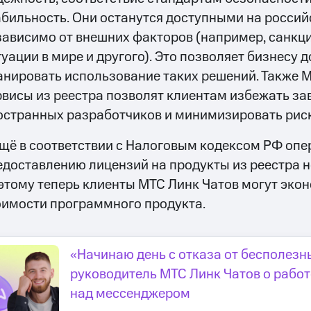
абильность. Они останутся доступными на росси
зависимо от внешних факторов (например, санкци
туации в мире и другого). Это позволяет бизнесу 
анировать использование таких решений. Также М
рвисы из реестра позволят клиентам избежать за
остранных разработчиков и минимизировать риск
ещё в соответствии с Налоговым кодексом РФ опе
едоставлению лицензий на продукты из реестра н
этому теперь клиенты МТС Линк Чатов могут экон
оимости программного продукта.
«Начинаю день с отказа от бесполезны
руководитель МТС Линк Чатов о работ
над мессенджером