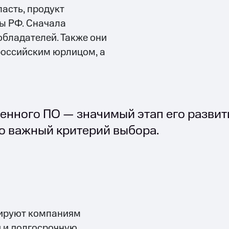
пасть, продукт
ы РФ. Сначала
обладателей. Также они
российским юрлицом, а
енного ПО — значимый этап его развит
то важный критерий выбора.
нтируют компаниям
и и долгосрочную