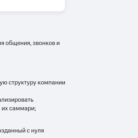
я общения, звонков и
ную структуру компании
ализировать
 их саммари;
озданный с нуля