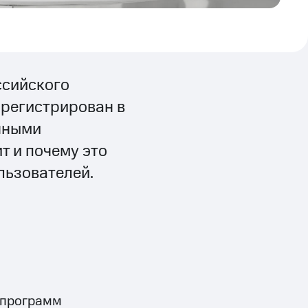
сийского
регистрирован в
нными
т и почему это
льзователей.
р
а программ