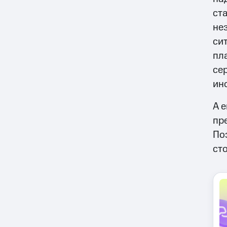
ст
не
си
пл
се
ин
А 
пр
По
ст