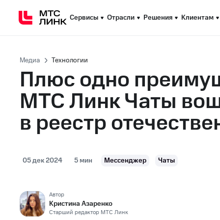
Сервисы
Сервисы
Отрасли
Отрасли
Решения
Решения
Клиентам
Клиентам
Медиа
Технологии
Плюс одно преиму
МТС Линк Чаты во
в реестр отечестве
05 дек 2024
5 мин
Мессенджер
Чаты
Автор
Кристина Азаренко
Старший редактор МТС Линк