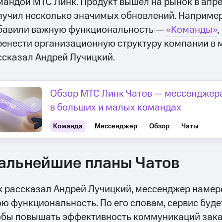
мандой МТС Линк. Продукт вышел на рынок в апрел
лучил несколько значимых обновлений. Например
бавили важную функциональность —
«Команды»
,
ренести организационную структуру компании в 
ссказал Андрей Лучицкий.
Обзор МТС Линк Чатов — мессенджер
в больших и малых командах
Команда
Мессенджер
Обзор
Чаты
альнейшие планы Чатов
к рассказал Андрей Лучицкий, мессенджер намер
ою функциональность. По его словам, сервис буде
обы повышать эффективность коммуникаций зака