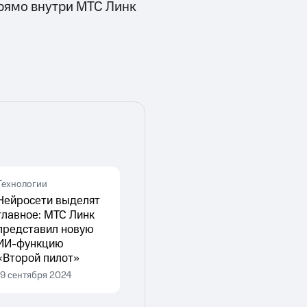
прямо внутри МТС Линк
Технологии
Нейросети выделят
главное: МТС Линк
представил новую
ИИ-функцию
«Второй пилот»
19 сентября 2024