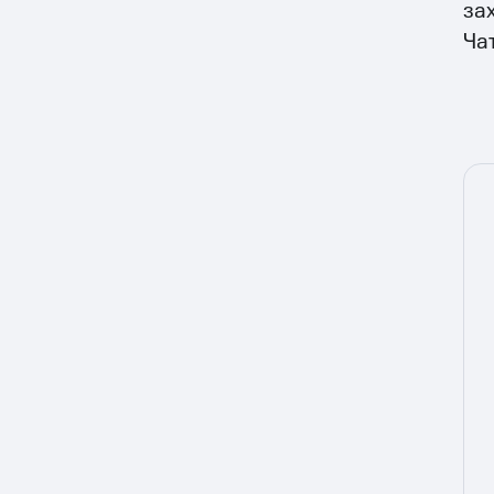
за
Ча