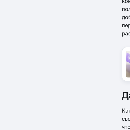
ко
по
до
пе
ра
Д
Ка
св
чт