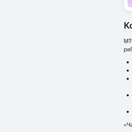
К
МТ
ра
«Ч