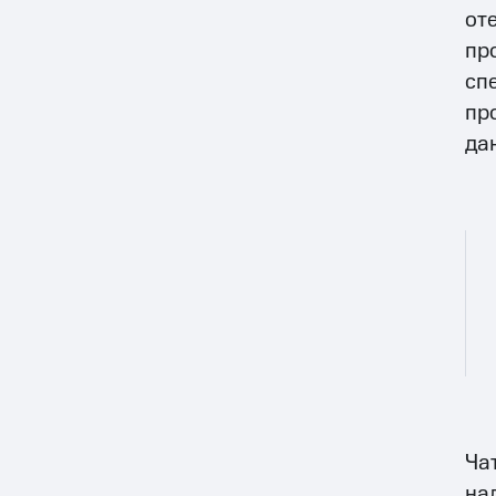
от
пр
сп
пр
да
Ча
на