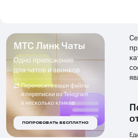
Cе
МТС Линк Чаты
пр
ка
Одно приложение
со
для чатов и звонков
яв
Перенесите ваши файлы
и переписки из Telegram
в несколько кликов
П
о
ПОПРОБОВАТЬ БЕСПЛАТНО
Ед