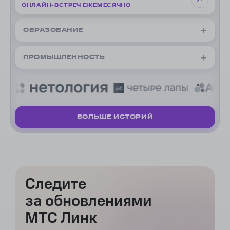
ОНЛАЙН-ВСТРЕЧ ЕЖЕМЕСЯЧНО
ОБРАЗОВАНИЕ
ПРОМЫШЛЕННОСТЬ
БОЛЬШЕ ИСТОРИЙ
Следите
120
за обновлениями
ГИБРИДНЫХ МЕРОПРИЯТИЙ В МЕСЯЦ
МТС Линк
10