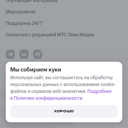
Обучающие материалы
Мероприятия
Поддержка 24/7
Связаться с редакцией МТС Линк Медиа
Мы собираем куки
МТС Линк
Используя сайт, вы соглашаетесь на обработку
Скачать
персональных данных с использованием cookie-
файлов и сервисов веб-аналитики.
Подробнее
Политика в отношении обработки персональных
в Политике конфиденциальности
данных
ПОПРОБУЙТЕ БЕСПЛАТНО
ХОРОШО
ПЛАТФОРМУ ДЛЯ РАБОТЫ,
Деловая этика и комплаенс
ОБЩЕНИЯ И ОБУЧЕНИЯ ОНЛАЙН
Правовая информация