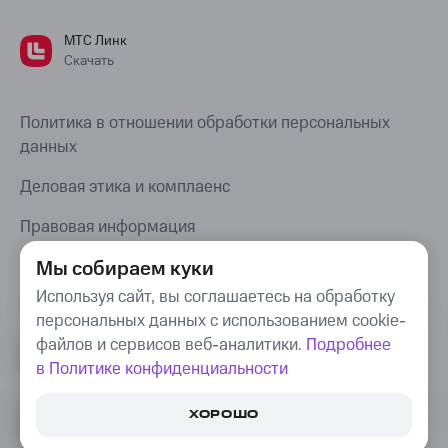
МТС Линк
Скачать
Политика в отношении обработки персональных
данных
Деловая этика и комплаенс
Правовая информация
Мы собираем куки
Карта сайта
Используя сайт, вы соглашаетесь на обработку
Bug Bounty
персональных данных с использованием cookie-
файлов и сервисов веб-аналитики.
Подробнее
в Политике конфиденциальности
© Webinar Group, 2008–
2026
. «МТС Линк»,
«Webinar», «We.Study», «COMDI» —
ПОПРОБУЙТЕ БЕСПЛАТНО
ХОРОШО
товарные знаки, используемые Webinar Group.
16+
ЕДИНОЕ ПРИЛОЖЕНИЕ
ДЛЯ ЧАТОВ И ЗВОНКОВ