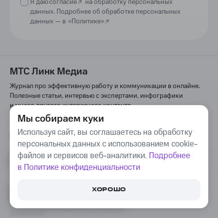
Я даю
согласие
на обработку персональных
данных. Подробнее об обработке персональных
данных —
в
«Политике»
МТС Линк Медиа
Журнал про эффективную работу и коммуникации в онлайне.
Полезные статьи, интервью с экспертами, инфографики
и много другого интересного контента
Мы собираем куки
Используя сайт, вы соглашаетесь на обработку
О нас
персональных данных с использованием cookie-
Тарифы
файлов и сервисов веб-аналитики.
Подробнее
в Политике конфиденциальности
Контакты
ПОПРОБУЙТЕ БЕСПЛАТНО
ХОРОШО
ПЛАТФОРМУ ДЛЯ РАБОТЫ,
Пресс-центр
ОБЩЕНИЯ И ОБУЧЕНИЯ ОНЛАЙН
Вакансии